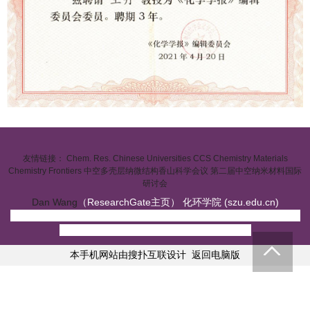
友情链接：
Chem. Res. Chinese Universities
CCS Chemistry
Materials
Chemistry Frontiers
中空多壳层纳微结构香山科学会议
第二届中空纳米材料国际
研讨会
Dan Wang
（ResearchGate主页） 化环学院 (szu.edu.cn)
地址：深圳市南山区学苑大道1066号深圳大学丽湖校区B1楼
414 邮编：518071 电话：0755-26536141
本手机网站由搜扑互联设计
返回电脑版